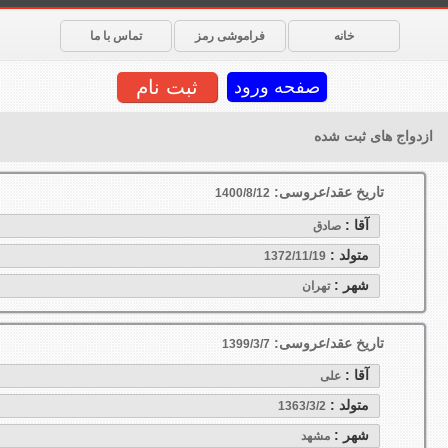
خانه
فراموشی رمز
تماس با ما
ثبت نام
صفحه ورود
ازدواج های ثبت شده
تاریخ عقد/عروسی:
1400/8/12
آقا :
صادق
متولد :
1372/11/19
شهر :
تهران
تاریخ عقد/عروسی:
1399/3/7
آقا :
علی
متولد :
1363/3/2
شهر :
مشهد